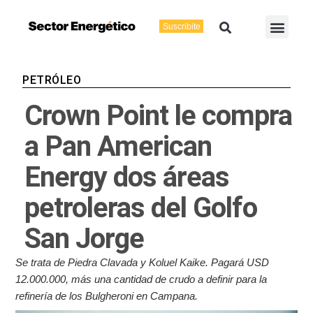
Ir
Buscar
Men
al
Suscribite
Energía Eléctric
Vaca Muerta
contenido
PETRÓLEO
Crown Point le compra
a Pan American
Energy dos áreas
petroleras del Golfo
San Jorge
Se trata de Piedra Clavada y Koluel Kaike. Pagará USD
12.000.000, más una cantidad de crudo a definir para la
refinería de los Bulgheroni en Campana.