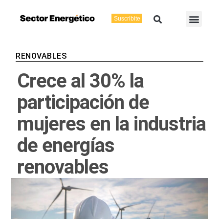
Ir
Buscar
Men
al
Suscribite
Energía Eléctric
Vaca Muerta
contenido
RENOVABLES
Crece al 30% la
participación de
mujeres en la industria
de energías
renovables