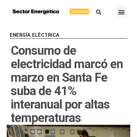
Ir
Buscar
Men
al
Suscribite
Energía Eléctric
Vaca Muerta
contenido
ENERGÍA ELÉCTRICA
Consumo de
electricidad marcó en
marzo en Santa Fe
suba de 41%
interanual por altas
temperaturas