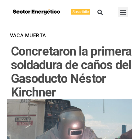
Ir
Buscar
Men
al
Suscribite
Energía Eléctric
Vaca Muerta
contenido
VACA MUERTA
Concretaron la primera
soldadura de caños del
Gasoducto Néstor
Kirchner