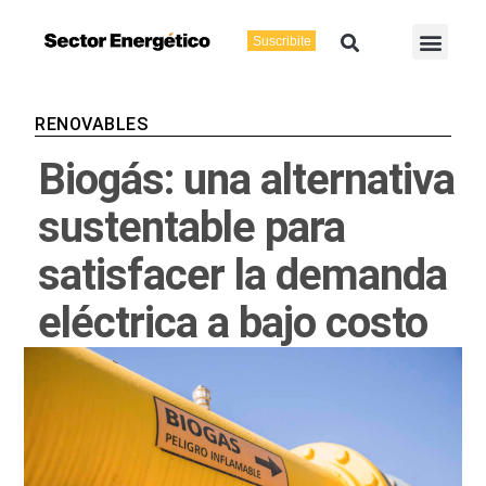
Ir
Buscar
Men
al
Suscribite
Energía Eléctric
Vaca Muerta
contenido
RENOVABLES
Biogás: una alternativa
sustentable para
satisfacer la demanda
eléctrica a bajo costo