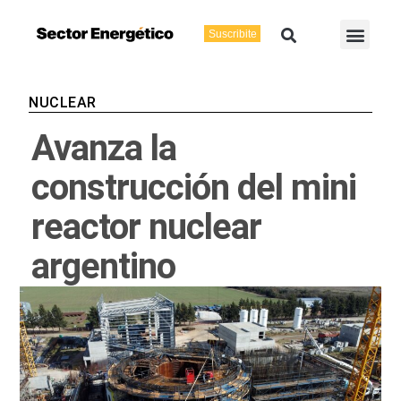
Ir
Buscar
Men
al
Suscribite
Energía Eléctric
Vaca Muerta
contenido
NUCLEAR
Avanza la
construcción del mini
reactor nuclear
argentino