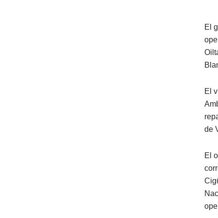
El 
ope
Oil
Bla
El 
Amb
rep
de 
El 
cor
Cigü
Nac
ope