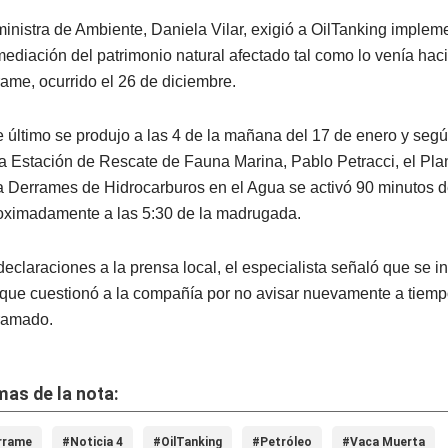
ministra de Ambiente, Daniela Vilar, exigió a OilTanking implem
ediación del patrimonio natural afectado tal como lo venía hac
rame, ocurrido el 26 de diciembre.
e último se produjo a las 4 de la mañana del 17 de enero y según
la Estación de Rescate de Fauna Marina, Pablo Petracci, el Pl
a Derrames de Hidrocarburos en el Agua se activó 90 minutos 
oximadamente a las 5:30 de la madrugada.
declaraciones a la prensa local, el especialista señaló que se in
que cuestionó a la compañía por no avisar nuevamente a tiemp
ramado.
as de la nota:
rrame
#Noticia 4
#OilTanking
#Petróleo
#Vaca Muerta