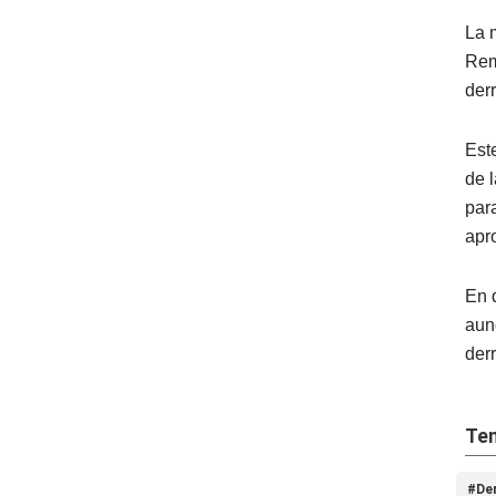
La 
Rem
der
Est
de 
par
apr
En 
aun
der
Tem
#De