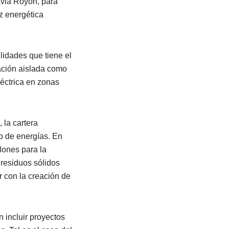
avia Royón, para
z energética
lidades que tiene el
ación aislada como
léctrica en zonas
 la cartera
o de energías. En
llones para la
 residuos sólidos
r con la creación de
 incluir proyectos