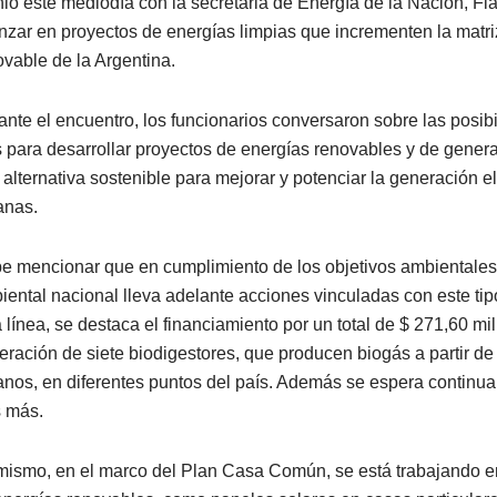
nió este mediodía con la secretaria de Energía de la Nación, Fl
nzar en proyectos de energías limpias que incrementen la matri
ovable de la Argentina.
ante el encuentro, los funcionarios conversaron sobre las posibi
s para desarrollar proyectos de energías renovables y de gener
 alternativa sostenible para mejorar y potenciar la generación e
anas.
e mencionar que en cumplimiento de los objetivos ambientales,
iental nacional lleva adelante acciones vinculadas con este tip
a línea, se destaca el financiamiento por un total de $ 271,60 mi
eración de siete biodigestores, que producen biogás a partir de
anos, en diferentes puntos del país. Además se espera continua
s más.
mismo, en el marco del Plan Casa Común, se está trabajando en