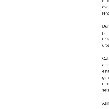
reu
ava
ren
Dur
paí
una
urb
Cab
amb
est
gen
urb
sei
Asi