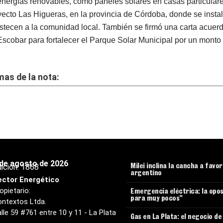
energías renovables, como paneles solares en casas particulares
yecto Las Higueras, en la provincia de Córdoba, donde se inst
stecen a la comunidad local. También se firmó una carta acuerd
Escobar para fortalecer el Parque Solar Municipal por un monto
as de la nota:
 de agosto de 2026
ición:
1868
Milei inclina la cancha a favo
argentino
ector Energético
opietario:
Emergencia eléctrica: la opos
para muy pocos”
ntextos Ltda.
lle 59 #761 entre 10 y 11 - La Plata
Gas en La Plata: el negocio d