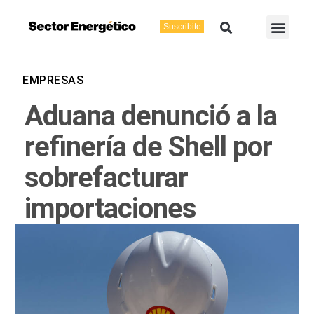
Ir
Buscar
Men
al
Suscribite
Energía Eléctric
Vaca Muerta
contenido
EMPRESAS
Aduana denunció a la
refinería de Shell por
sobrefacturar
importaciones