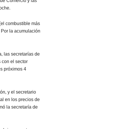
o de Comercio y las
noche.
 (el combustible más
. Por la acumulación
, las secretarías de
 con el sector
los próximos 4
n, y el secretario
l en los precios de
rmó la secretaría de