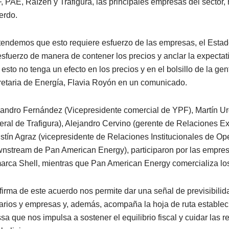
, PAE, Raízen y Trafigura, las principales empresas del sector, 
erdo.
tendemos que esto requiere esfuerzo de las empresas, el Estad
esfuerzo de manera de contener los precios y anclar la expectati
esto no tenga un efecto en los precios y en el bolsillo de la gen
retaria de Energía, Flavia Royón en un comunicado.
jandro Fernández (Vicepresidente comercial de YPF), Martín Urd
eral de Trafigura), Alejandro Cervino (gerente de Relaciones E
stín Agraz (vicepresidente de Relaciones Institucionales de O
nstream de Pan American Energy), participaron por las empres
marca Shell, mientras que Pan American Energy comercializa lo
 firma de este acuerdo nos permite dar una señal de previsibili
arios y empresas y, además, acompaña la hoja de ruta estableci
sa que nos impulsa a sostener el equilibrio fiscal y cuidar las 