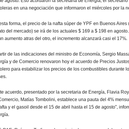
de agosto. Eso acordaron la secretaría de Energía, el secretari
roleras en una negociación que informaron el miércoles por la 
esta forma, el precio de la nafta súper de YPF en Buenos Aires
ato del mercado) se irá de los actuales $ 169 a $ 198 en agosto
un aumento atras del otro, el incremento alcanzará casi el 17%.
artir de las indicaciones del ministro de Economía, Sergio Massa
rgía y de Comercio renovaron hoy el acuerdo de Precios Justos
rolero para estabilizar los precios de los combustibles durante 
es.
ste acuerdo, presentado por la secretaria de Energía, Flavia Royó
Comercio, Matías Tombolini, establece una pauta del 4% mensua
afta y el gasoil desde el 15 de abril hasta el 15 de agosto”, info
rgía.