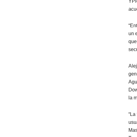
YPF
acu
“En
un 
que 
sec
Ale
gen
Agu
Dow
la 
“La
usu
Mas