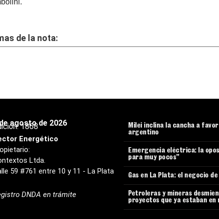
bolini.
as de la nota:
 de agosto de 2026
ición:
1868
Milei inclina la cancha a favo
argentino
ector Energético
opietario:
Emergencia eléctrica: la opos
para muy pocos”
ntextos Ltda.
lle 59 #761 entre 10 y 11 - La Plata
Gas en La Plata: el negocio d
gistro DNDA en trámite
Petroleras y mineras desmient
proyectos que ya estaban en