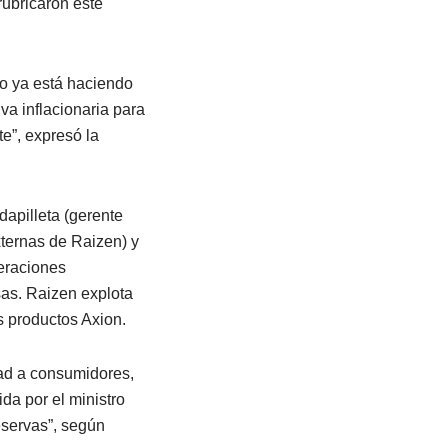
rubricaron este
o ya está haciendo
va inflacionaria para
te”, expresó la
apilleta (gerente
xternas de Raizen) y
peraciones
as. Raizen explota
s productos Axion.
dad a consumidores,
da por el ministro
reservas”, según