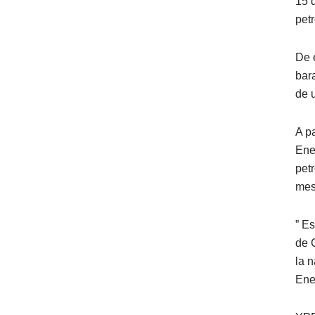
15 
pet
De 
bar
de 
A p
Ene
pet
mes
” E
de 
la n
Ene