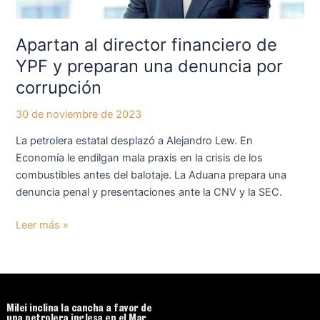
una
denuncia
por
Apartan al director financiero de
corrupción
YPF y preparan una denuncia por
corrupción
30 de noviembre de 2023
La petrolera estatal desplazó a Alejandro Lew. En
Economía le endilgan mala praxis en la crisis de los
combustibles antes del balotaje. La Aduana prepara una
denuncia penal y presentaciones ante la CNV y la SEC.
Leer más »
Milei inclina la cancha a favor de
una petrolera inglesa en el Mar