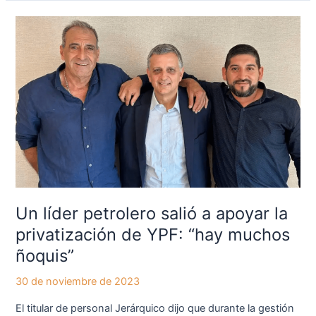
Un
líder
petrolero
salió
a
apoyar
la
privatización
de
YPF:
“hay
Un líder petrolero salió a apoyar la
muchos
ñoquis”
privatización de YPF: “hay muchos
ñoquis”
30 de noviembre de 2023
El titular de personal Jerárquico dijo que durante la gestión