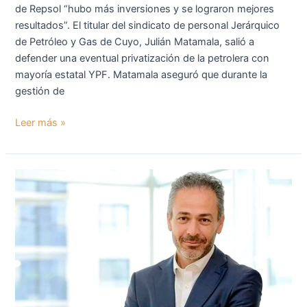
de Repsol “hubo más inversiones y se lograron mejores
resultados”. El titular del sindicato de personal Jerárquico
de Petróleo y Gas de Cuyo, Julián Matamala, salió a
defender una eventual privatización de la petrolera con
mayoría estatal YPF. Matamala aseguró que durante la
gestión de
Leer más »
Apartan
al
director
financiero
de
YPF
y
preparan