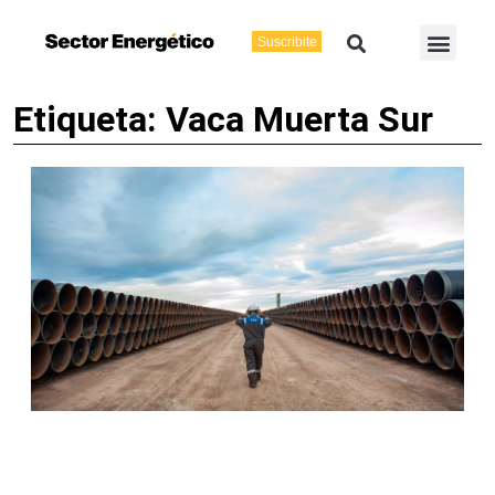
Ir
Buscar
Men
al
Suscribite
Energía Eléctric
Vaca Muerta
contenido
Etiqueta: Vaca Muerta Sur