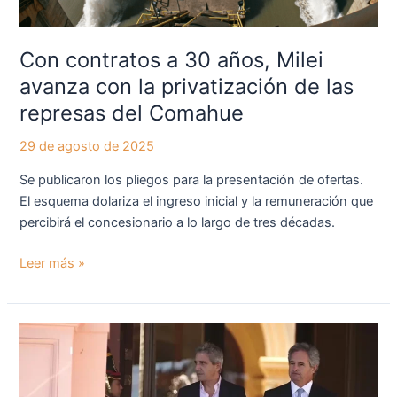
de
las
represas
Con contratos a 30 años, Milei
del
avanza con la privatización de las
Comahue
represas del Comahue
29 de agosto de 2025
Se publicaron los pliegos para la presentación de ofertas.
El esquema dolariza el ingreso inicial y la remuneración que
percibirá el concesionario a lo largo de tres décadas.
Leer más »
El
gobierno
se
quedó