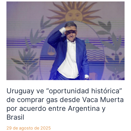
Uruguay
ve
“oportunidad
histórica”
de
comprar
gas
desde
Vaca
Muerta
por
acuerdo
entre
Uruguay ve “oportunidad histórica”
Argentina
de comprar gas desde Vaca Muerta
y
por acuerdo entre Argentina y
Brasil
Brasil
29 de agosto de 2025