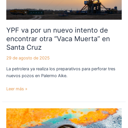
otra
“Vaca
Muerta”
en
Santa
YPF va por un nuevo intento de
Cruz
encontrar otra “Vaca Muerta” en
Santa Cruz
29 de agosto de 2025
La petrolera ya realiza los preparativos para perforar tres
nuevos pozos en Palermo Aike.
Leer más »
La
baja
del