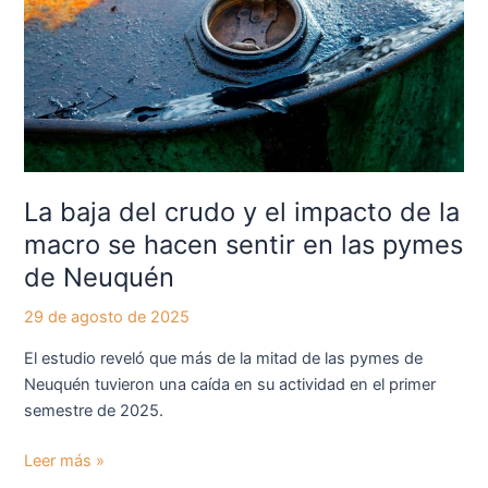
crudo
y
el
impacto
de
la
macro
se
La baja del crudo y el impacto de la
hacen
macro se hacen sentir en las pymes
sentir
de Neuquén
en
las
29 de agosto de 2025
pymes
de
El estudio reveló que más de la mitad de las pymes de
Neuquén
Neuquén tuvieron una caída en su actividad en el primer
semestre de 2025.
Leer más »