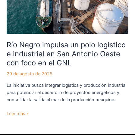
logístico
e
industrial
en
San
Antonio
Río Negro impulsa un polo logístico
Oeste
e industrial en San Antonio Oeste
con
con foco en el GNL
foco
en
29 de agosto de 2025
el
GNL
La iniciativa busca integrar logística y producción industrial
para potenciar el desarrollo de proyectos energéticos y
consolidar la salida al mar de la producción neuquina.
Leer más »