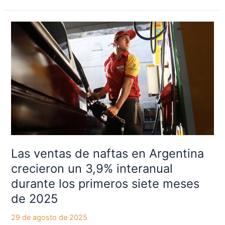
Las
ventas
de
naftas
en
Argentina
crecieron
un
3,9%
interanual
durante
Las ventas de naftas en Argentina
los
crecieron un 3,9% interanual
primeros
durante los primeros siete meses
siete
meses
de 2025
de
29 de agosto de 2025
2025