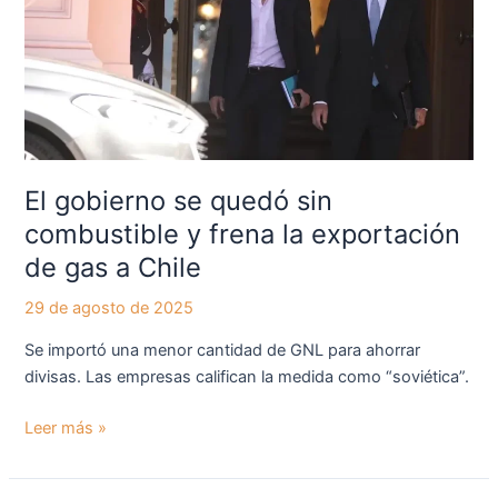
sin
combustible
y
frena
la
exportación
de
El gobierno se quedó sin
gas
combustible y frena la exportación
a
de gas a Chile
Chile
29 de agosto de 2025
Se importó una menor cantidad de GNL para ahorrar
divisas. Las empresas califican la medida como “soviética”.
Leer más »