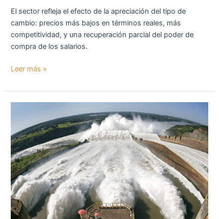
El sector refleja el efecto de la apreciación del tipo de
cambio: precios más bajos en términos reales, más
competitividad, y una recuperación parcial del poder de
compra de los salarios.
Leer más »
Con
contratos
a
30
años,
Milei
avanza
con
la
privatización