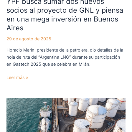
Y PF busca sumar dos nuevos
piensa
socios al proyecto de GNL y piensa
en
en una mega inversión en Buenos
una
mega
Aires
inversión
29 de agosto de 2025
en
Buenos
Horacio Marín, presidente de la petrolera, dio detalles de la
Aires
hoja de ruta del “Argentina LNG” durante su participación
en Gastech 2025 que se celebra en Milán.
Leer más »
Río
Negro
impulsa
un
polo