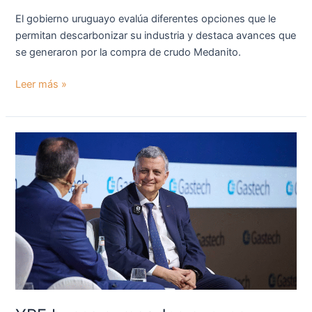
El gobierno uruguayo evalúa diferentes opciones que le
permitan descarbonizar su industria y destaca avances que
se generaron por la compra de crudo Medanito.
Leer más »
Y PF
busca
sumar
dos
nuevos
socios
al
proyecto
de
GNL
y