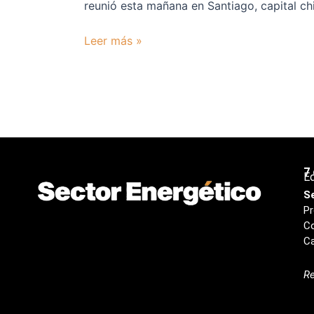
reunió esta mañana en Santiago, capital chi
Leer más »
7
Ed
S
Pr
Co
Ca
Re