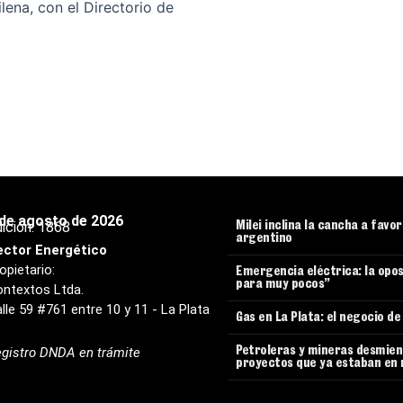
lena, con el Directorio de
 de agosto de 2026
ición:
1868
Milei inclina la cancha a favo
argentino
ector Energético
opietario:
Emergencia eléctrica: la opos
para muy pocos”
ntextos Ltda.
lle 59 #761 entre 10 y 11 - La Plata
Gas en La Plata: el negocio d
gistro DNDA en trámite
Petroleras y mineras desmient
proyectos que ya estaban en