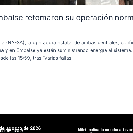
Embalse retomaron su operación nor
a (NA-SA), la operadora estatal de ambas centrales, confir
ma y en Embalse ya están suministrando energía al sistema.
de las 15:59, tras “varias fallas
 de agosto de 2026
ición:
1868
Milei inclina la cancha a favo