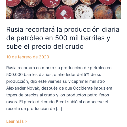
500
mil
barriles
y
Rusia recortará la producción diaria
sube
el
de petróleo en 500 mil barriles y
precio
sube el precio del crudo
del
crudo
10 de febrero de 2023
Rusia recortará en marzo su producción de petróleo en
500.000 barriles diarios, o alrededor del 5% de su
producción, dijo este viernes su viceprimer ministro
Alexander Novak, después de que Occidente impusiera
topes de precios al crudo y los productos petrolíferos
rusos. El precio del crudo Brent subió al conocerse el
recorte de producción de […]
Leer más »