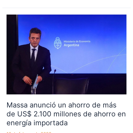
Massa
anunció
un
ahorro
de
más
de
US$
2.100
millones
de
ahorro
en
Massa anunció un ahorro de más
energía
de US$ 2.100 millones de ahorro en
importada
energía importada