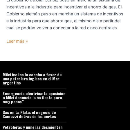
El gobierno de Olaf Scholz puso en marcha un sistema de
incentivos a la industria para incentivar el ahorro de gas. El
Gobierno alemán puso en marcha un sistema de incentivos
a la industria para que ahorre gas, el mismo día a partir del
cual se podrán volver a conectar a la red cinco centrales
Leer más »
Milei inclina la cancha a favor de
una petrolera inglesa en el Mar
argentino
Emergencia eléctrica: la oposición
a Milei denuncia “una fiesta para
muy pocos”
Gas en La Plata: el negocio de
Camuzzi detrás de los cortes
Petroleras y mineras desmienten