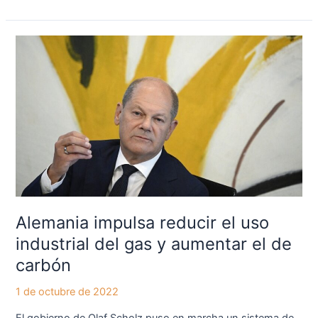
Alemania
impulsa
reducir
el
uso
industrial
del
gas
y
aumentar
el
Alemania impulsa reducir el uso
de
industrial del gas y aumentar el de
carbón
carbón
1 de octubre de 2022